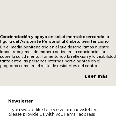
Concienciación y apoyo en salud mental: acercando la
figura del Asistente Personal al ámbito penitenciario
En el medio penitenciario en el que desarrollamos nuestra
labor, trabajamos de manera activa en la concienciación
sobre la salud mental, fomentando la reflexión y la visibilidad
tanto entre las personas internas participantes en el
programa como en el resto de residentes del centro.
Promover espacios de diálogo y comprensión resulta
fundamental para romper estigmas y generar una mirada
Leer más
más
Newsletter
If you would like to receive our newsletter,
please provide us with your email address: