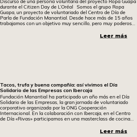
Discurso de una persona voluntaria del proyecto Ropa Guapa
durante el Citizen Day de L’Oréal Somos el grupo Ropa
Guapa, un proyecto de voluntariado del Centro de Día de
Parla de Fundación Manantial. Desde hace más de 15 años
trabajamos con un objetivo muy sencillo, pero muy poderoso:
dar una segunda vida a la ropa y, a través de
Leer más
Tacos, trufa y buena compañía: así vivimos el Día
Solidario de las Empresas con Ibercaja
Fundación Manantial ha participado un año más en el Día
Solidario de las Empresas, la gran jornada de voluntariado
corporativo organizada por la ONG Cooperación
Internacional. En la colaboración con Ibercaja, en el Centro
de Día «Rivas» participamos en una masterclass de cocina
fría en la que aprendimos a elaborar tacos mexicanos y
sándwiches especiales. Uno de los participantes ha querido
Leer más
contarnos su experiencia. Pom, pom pom.