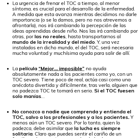
La urgencia de frenar el TOC a tiempo, al menor
síntoma, es crucial para el desarrollo de la enfermedad.
A medida que esta avanza mientras decidimos no darle
importancia (o se la damos, pero no nos atrevemos a
afrontarla), nos irá cambiando la percepción de las
ideas aprendidas desde niño. Nos las irá cambiando por
otras, por
las no reales
, hasta transportarnos al
mundo de la irrealidad y del miedo
. Y, una vez
instalados en dicho mundo, el del TOC, será necesaria
mucha voluntad y muchísima ayuda para salir de allí.
La
película
“Mejor… imposible”
no ayuda
absolutamente nada a los pacientes como yo, con un
TOC severo. Tiene poco de real, actúa casi como una
anécdota divertida y difícilmente, tras verla, alguien que
no padezca TOC te tomará en serio.
Si el TOC fuesen
solo manías
…
No conozco a nadie que comprenda y entienda el
TOC, salvo a los profesionales y a los pacientes.
Y
menos aún un TOC severo. Por lo tanto, quien lo
padezca, debe asimilar que
la lucha es siempre
solitaria
. Claro que puedes sentir el cariño de un