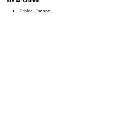
Ethical Channel
Ethical Channel
© Fundación Manantial 2023 | Open Ideas