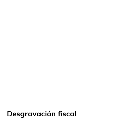
© Fundación Manantial 2023 | Open Ideas
Desgravación fiscal