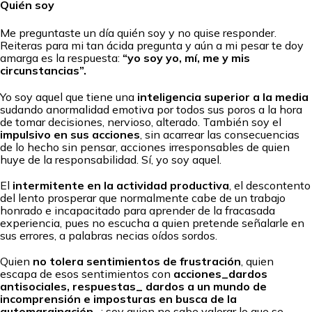
Quién soy
Me preguntaste un día quién soy y no quise responder.
Reiteras para mi tan ácida pregunta y aún a mi pesar te doy
amarga es la respuesta:
“yo soy yo, mí, me y mis
circunstancias”.
Yo soy aquel que tiene una
inteligencia superior a la media
sudando anormalidad emotiva por todos sus poros a la hora
de tomar decisiones, nervioso, alterado. También soy el
impulsivo en sus acciones
, sin acarrear las consecuencias
de lo hecho sin pensar, acciones irresponsables de quien
huye de la responsabilidad. Sí, yo soy aquel.
El
intermitente en la actividad productiva
, el descontento
del lento prosperar que normalmente cabe de un trabajo
honrado e incapacitado para aprender de la fracasada
experiencia, pues no escucha a quien pretende señalarle en
sus errores, a palabras necias oídos sordos.
Quien
no tolera sentimientos de frustración
, quien
escapa de esos sentimientos con
acciones_dardos
antisociales, respuestas_ dardos a un mundo de
incomprensión e imposturas en busca de la
automarginación
…; soy quien no sabe valorar lo que se