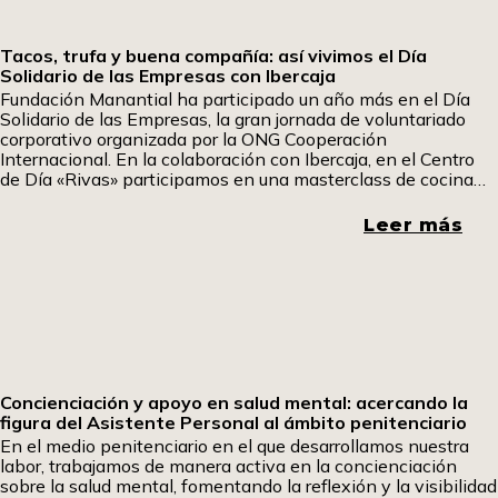
Tacos, trufa y buena compañía: así vivimos el Día
Solidario de las Empresas con Ibercaja
Fundación Manantial ha participado un año más en el Día
Solidario de las Empresas, la gran jornada de voluntariado
corporativo organizada por la ONG Cooperación
Internacional. En la colaboración con Ibercaja, en el Centro
de Día «Rivas» participamos en una masterclass de cocina
fría en la que aprendimos a elaborar tacos mexicanos y
sándwiches especiales. Uno de los participantes ha querido
Leer más
contarnos su experiencia. Pom, pom pom.
Concienciación y apoyo en salud mental: acercando la
figura del Asistente Personal al ámbito penitenciario
En el medio penitenciario en el que desarrollamos nuestra
labor, trabajamos de manera activa en la concienciación
sobre la salud mental, fomentando la reflexión y la visibilidad