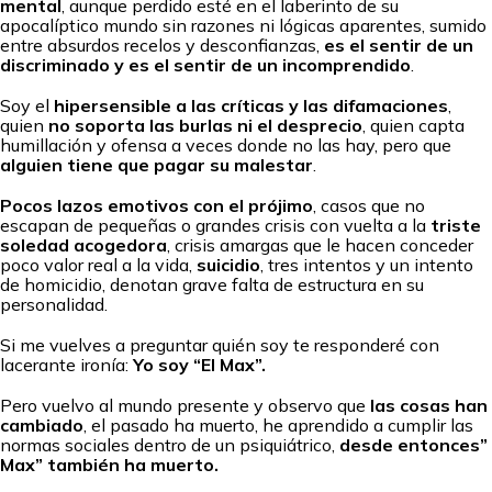
mental
, aunque perdido esté en el laberinto de su
apocalíptico mundo sin razones ni lógicas aparentes, sumido
entre absurdos recelos y desconfianzas,
es el sentir de un
discriminado y es el sentir de un incomprendido
.
Soy el
hipersensible a las críticas y las difamaciones
,
quien
no soporta las burlas ni el desprecio
, quien capta
humillación y ofensa a veces donde no las hay, pero que
alguien tiene que pagar su malestar
.
Pocos lazos emotivos con el prójimo
, casos que no
escapan de pequeñas o grandes crisis con vuelta a la
triste
soledad acogedora
, crisis amargas que le hacen conceder
poco valor real a la vida,
suicidio
, tres intentos y un intento
de homicidio, denotan grave falta de estructura en su
personalidad.
Si me vuelves a preguntar quién soy te responderé con
lacerante ironía:
Yo soy “El Max”.
Pero vuelvo al mundo presente y observo que
las cosas han
cambiado
, el pasado ha muerto, he aprendido a cumplir las
normas sociales dentro de un psiquiátrico,
desde entonces”
Max” también ha muerto.