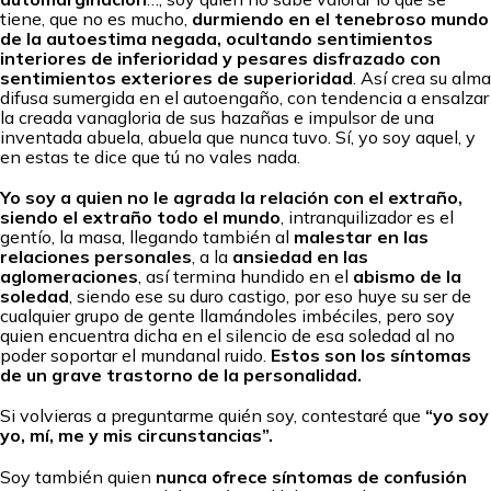
tiene, que no es mucho,
durmiendo en el tenebroso mundo
de la autoestima negada, ocultando sentimientos
interiores de inferioridad y pesares disfrazado con
sentimientos exteriores de superioridad
. Así crea su alma
difusa sumergida en el autoengaño, con tendencia a ensalzar
la creada vanagloria de sus hazañas e impulsor de una
inventada abuela, abuela que nunca tuvo. Sí, yo soy aquel, y
en estas te dice que tú no vales nada.
Yo soy a quien no le agrada la relación con el extraño,
siendo el extraño todo el mundo
, intranquilizador es el
gentío, la masa, llegando también al
malestar en las
relaciones personales
, a la
ansiedad en las
aglomeraciones
, así termina hundido en el
abismo de la
soledad
, siendo ese su duro castigo, por eso huye su ser de
cualquier grupo de gente llamándoles imbéciles, pero soy
quien encuentra dicha en el silencio de esa soledad al no
poder soportar el mundanal ruido.
Estos son los síntomas
de un grave trastorno de la personalidad.
Si volvieras a preguntarme quién soy, contestaré que
“yo soy
yo, mí, me y mis circunstancias”.
Soy también quien
nunca ofrece síntomas de confusión