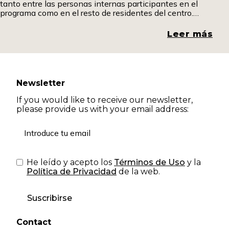
tanto entre las personas internas participantes en el
programa como en el resto de residentes del centro.
Promover espacios de diálogo y comprensión resulta
fundamental para romper estigmas y generar una mirada
Leer más
más
Newsletter
If you would like to receive our newsletter,
please provide us with your email address:
He leído y acepto los
Términos de Uso
y la
Política de Privacidad
de la web.
Suscribirse
Contact