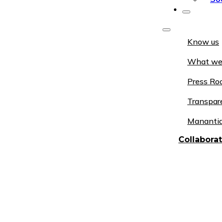
Know us
What we
Press R
Transpar
Manantia
Collabora