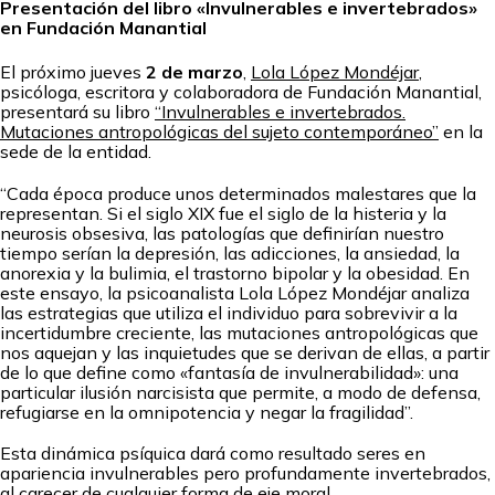
Presentación del libro «Invulnerables e invertebrados»
en Fundación Manantial
El próximo jueves
2 de marzo
,
Lola López Mondéjar
,
psicóloga, escritora y colaboradora de Fundación Manantial,
presentará su libro
“Invulnerables e invertebrados.
Mutaciones antropológicas del sujeto contemporáneo”
en la
sede de la entidad.
“Cada época produce unos determinados malestares que la
representan. Si el siglo XIX fue el siglo de la histeria y la
neurosis obsesiva, las patologías que definirían nuestro
tiempo serían la depresión, las adicciones, la ansiedad, la
anorexia y la bulimia, el trastorno bipolar y la obesidad. En
este ensayo, la psicoanalista Lola López Mondéjar analiza
las estrategias que utiliza el individuo para sobrevivir a la
incertidumbre creciente, las mutaciones antropológicas que
nos aquejan y las inquietudes que se derivan de ellas, a partir
de lo que define como «fantasía de invulnerabilidad»: una
particular ilusión narcisista que permite, a modo de defensa,
refugiarse en la omnipotencia y negar la fragilidad”.
Esta dinámica psíquica dará como resultado seres en
apariencia invulnerables pero profundamente invertebrados,
al carecer de cualquier forma de eje moral.