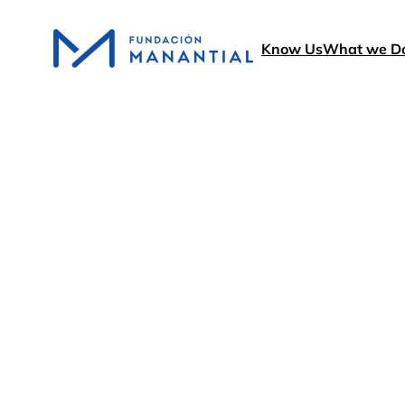
Know Us
What we D