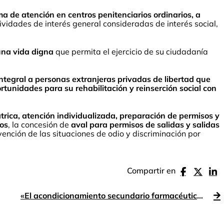
a de atención en centros penitenciarios ordinarios, a
ividades de interés general consideradas de interés social,
una vida digna
que permita el ejercicio de su ciudadanía
ntegral a personas extranjeras privadas de libertad que
rtunidades para su rehabilitación y reinserción social con
átrica, atención individualizada, preparación de permisos y
ios
, la concesión de
aval para permisos de salidas y salidas
vención de las situaciones de odio y discriminación por
Compartir en
«El acondicionamiento secundario farmacéutico inclusivo y sostenible» – Manantial Integra Farma en Farmaespaña Industria