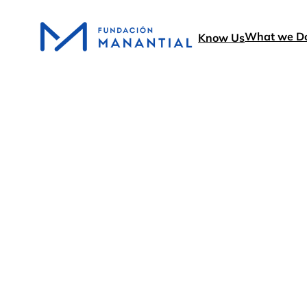
What we D
Know Us