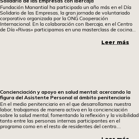
Solidario de las Empresas con Ibercaja
Fundación Manantial ha participado un año más en el Día
Solidario de las Empresas, la gran jornada de voluntariado
corporativo organizada por la ONG Cooperación
Internacional. En la colaboración con Ibercaja, en el Centro
de Día «Rivas» participamos en una masterclass de cocina
fría en la que aprendimos a elaborar tacos mexicanos y
sándwiches especiales. Uno de los participantes ha querido
Leer más
contarnos su experiencia. Pom, pom pom.
Concienciación y apoyo en salud mental: acercando la
figura del Asistente Personal al ámbito penitenciario
En el medio penitenciario en el que desarrollamos nuestra
labor, trabajamos de manera activa en la concienciación
sobre la salud mental, fomentando la reflexión y la visibilidad
tanto entre las personas internas participantes en el
programa como en el resto de residentes del centro.
Promover espacios de diálogo y comprensión resulta
fundamental para romper estigmas y generar una mirada