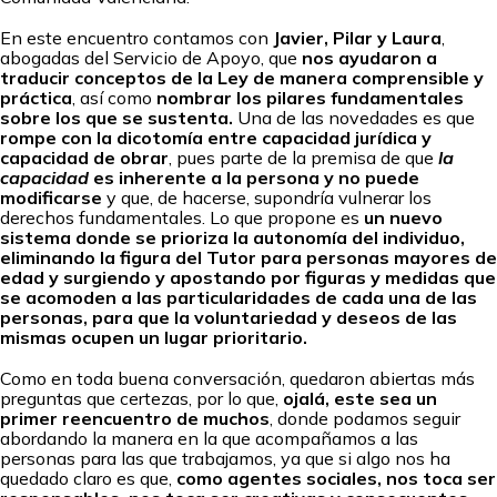
En este encuentro contamos con
Javier, Pilar y Laura
,
abogadas del Servicio de Apoyo, que
nos ayudaron a
traducir conceptos de la Ley de manera comprensible y
práctica
, así como
nombrar los pilares fundamentales
sobre los que se sustenta.
Una de las novedades es que
rompe con la dicotomía entre capacidad jurídica y
capacidad de obrar
, pues parte de la premisa de que
la
capacidad
es inherente a la persona y no puede
modificarse
y que, de hacerse, supondría vulnerar los
derechos fundamentales. Lo que propone es
un nuevo
sistema donde se prioriza la autonomía del individuo,
eliminando la figura del Tutor para personas mayores de
edad y surgiendo y apostando por figuras y medidas que
se acomoden a las particularidades de cada una de las
personas, para que la voluntariedad y deseos de las
mismas ocupen un lugar prioritario.
Como en toda buena conversación, quedaron abiertas más
preguntas que certezas, por lo que,
ojalá, este sea un
primer reencuentro de muchos
, donde podamos seguir
abordando la manera en la que acompañamos a las
personas para las que trabajamos, ya que si algo nos ha
quedado claro es que,
como agentes sociales, nos toca ser