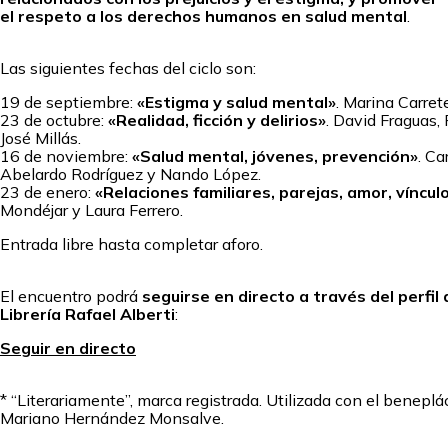
el respeto a los derechos humanos en salud mental
.
Las siguientes fechas del ciclo son:
19 de septiembre:
«Estigma y salud mental»
. Marina Carret
23 de octubre:
«Realidad, ficción y delirios»
. David Fraguas,
José Millás.
16 de noviembre:
«Salud mental, jóvenes, prevención»
. C
Abelardo Rodríguez y Nando López.
23 de enero:
«Relaciones familiares, parejas, amor, víncul
Mondéjar y Laura Ferrero.
Entrada libre hasta completar aforo.
El encuentro podrá
seguirse en directo a través del perfil
Librería Rafael Alberti
:
Seguir en directo
* “Literariamente”, marca registrada. Utilizada con el beneplác
Mariano Hernández Monsalve.