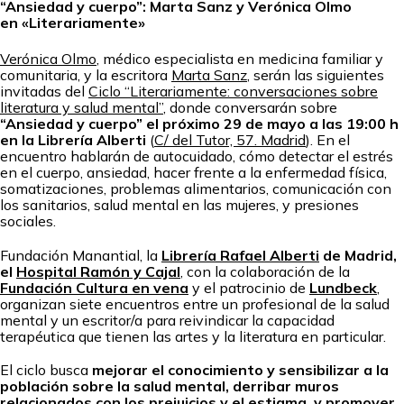
“Ansiedad y cuerpo”: Marta Sanz y Verónica Olmo
en «Literariamente»
Verónica Olmo
, médico especialista en medicina familiar y
comunitaria, y la escritora
Marta Sanz
, serán las siguientes
invitadas del
Ciclo “Literariamente: conversaciones sobre
literatura y salud mental”
, donde conversarán sobre
“Ansiedad y cuerpo” el próximo 29 de mayo a las 19:00 h
en la Librería Alberti
(
C/ del Tutor, 57. Madrid
). En el
encuentro hablarán de autocuidado, cómo detectar el estrés
en el cuerpo, ansiedad, hacer frente a la enfermedad física,
somatizaciones, problemas alimentarios, comunicación con
los sanitarios, salud mental en las mujeres, y presiones
sociales.
Fundación Manantial, la
Librería Rafael Alberti
de Madrid,
el
Hospital Ramón y Cajal
, con la colaboración de la
Fundación Cultura en vena
y el patrocinio de
Lundbeck
,
organizan siete encuentros entre un profesional de la salud
mental y un escritor/a para reivindicar la capacidad
terapéutica que tienen las artes y la literatura en particular.
El ciclo busca
mejorar el conocimiento y sensibilizar a la
población sobre la salud mental, derribar muros
relacionados con los prejuicios y el estigma, y promover