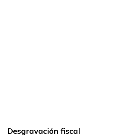
© Fundación Manantial 2023 | Open Ideas
Desgravación fiscal