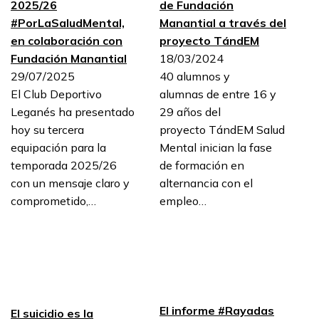
2025/26
de Fundación
#PorLaSaludMental,
Manantial a través del
en colaboración con
proyecto TándEM
Fundación Manantial
18/03/2024
29/07/2025
40 alumnos y
El Club Deportivo
alumnas de entre 16 y
Leganés ha presentado
29 años del
hoy su tercera
proyecto TándEM Salud
equipación para la
Mental inician la fase
temporada 2025/26
de formación en
con un mensaje claro y
alternancia con el
comprometido,…
empleo…
El informe #Rayadas
El suicidio es la