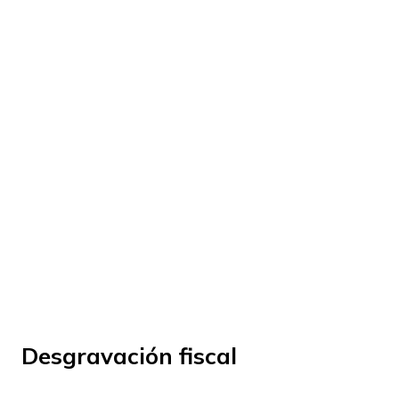
© Fundación Manantial 2023 | Open Ideas
Desgravación fiscal