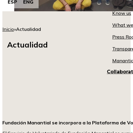
ESP
ENG
Know us
What we
Inicio
»
Actualidad
Press R
Actualidad
Transpar
Manantia
Collabora
Fundación Manantial se incorpora a la Plataforma de V