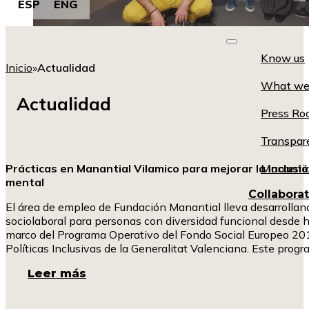
ESP
ENG
Know us
Inicio
»
Actualidad
What we
Actualidad
Press R
Transpar
Prácticas en Manantial Vilamico para mejorar la inclusi
Manantia
mental
Collabora
El área de empleo de Fundación Manantial lleva desarrolland
sociolaboral para personas con diversidad funcional desde 
marco del Programa Operativo del Fondo Social Europeo 2014
Políticas Inclusivas de la Generalitat Valenciana. Este pro
Leer más